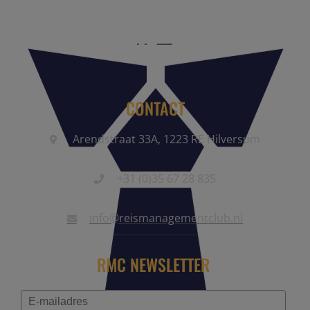
CONTACT
Arendstraat 33A, 1223 RE Hilversum
+31 (0)35 67 28 835
info@reismanagementclub.nl
RMC NEWSLETTER