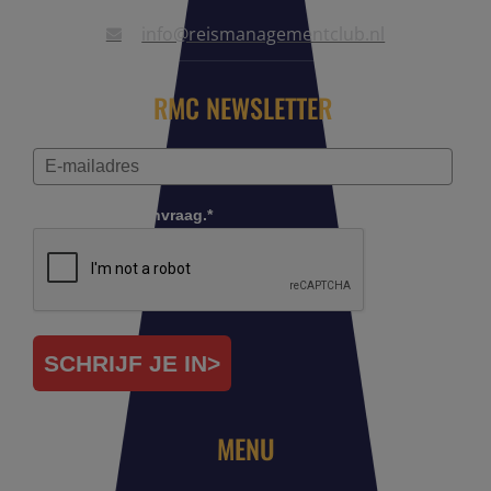
info@reismanagementclub.nl
RMC NEWSLETTER
Controleer je aanvraag.*
SCHRIJF JE IN>
MENU