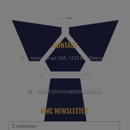
CONTACT
Arendstraat 33A, 1223 RE Hilversum
+31 (0)35 67 28 835
info@reismanagementclub.nl
RMC NEWSLETTER