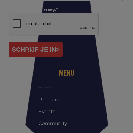
Controleer je aanvraag.*
SCHRIJF JE IN>
MENU
Home
Partners
Events
Community