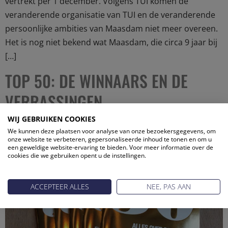
vertrekt per 1 december. Volgens TUI komen de
veranderende organisatie van TUI en de veranderende
persoonlijke ambities van Maasdam niet meer overeen.
Het is nog niet bekend wat Maasdam, die circa 9 jaar bij
[…]
TOP 50: DE WINNAARS EN DE
VERRASSINGEN
WIJ GEBRUIKEN COOKIES
We kunnen deze plaatsen voor analyse van onze bezoekersgegevens, om
onze website te verbeteren, gepersonaliseerde inhoud te tonen en om u
een geweldige website-ervaring te bieden. Voor meer informatie over de
cookies die we gebruiken opent u de instellingen.
ACCEPTEER ALLES
NEE, PAS AAN