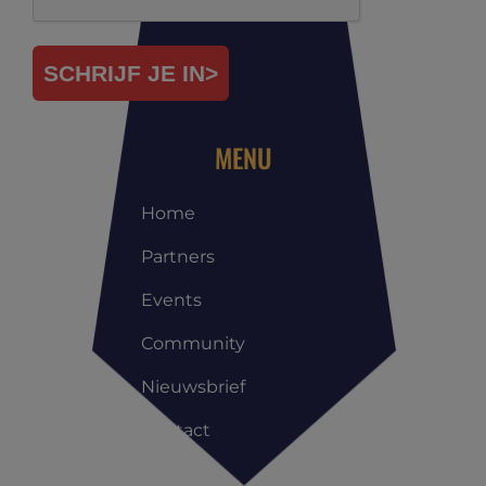
SCHRIJF JE IN>
MENU
Home
Partners
Events
Community
Nieuwsbrief
Contact