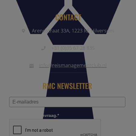
CONTACT
Arendstraat 33A, 1223 RE Hilversum
+31 (0)35 67 28 835
info@reismanagementclub.nl
RMC NEWSLETTER
Controleer je aanvraag.*