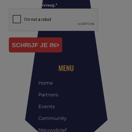
Controleer je aanvraag.*
SCHRIJF JE IN>
MENU
Home
Partners
Events
Community
Nieuwsbrief