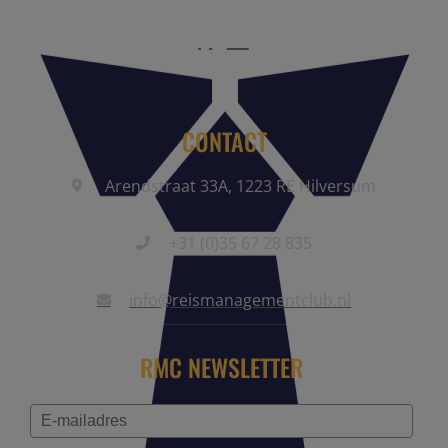
CONTACT
Arendstraat 33A, 1223 RE Hilversum
+31 (0)35 67 28 835
info@reismanagementclub.nl
RMC NEWSLETTER