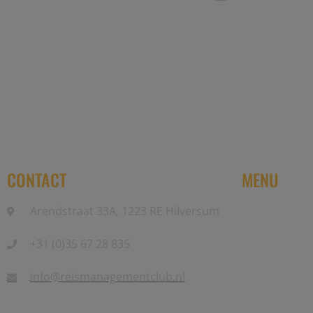
Reis Management Club: ruim 30 jaa
CONTACT
MENU
Arendstraat 33A, 1223 RE Hilversum
Home
+31 (0)35 67 28 835
Partners
Events
info@reismanagementclub.nl
Community