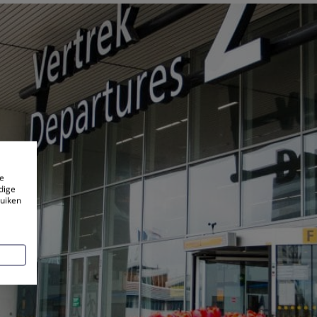
e
dige
ruiken