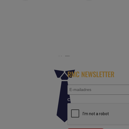
r het platform voor de reisbranche. Meld je aan als partn
RMC NEWSLETTER
Controleer je aanvraag.*