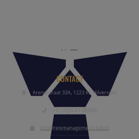
Reis Management Club: ruim 30 jaar het platform voor de
reisbranche. Meld je aan als partner of word lid van onze
community.
CONTACT
Arendstraat 33A, 1223 RE Hilversum
+31 (0)35 67 28 835
info@reismanagementclub.nl