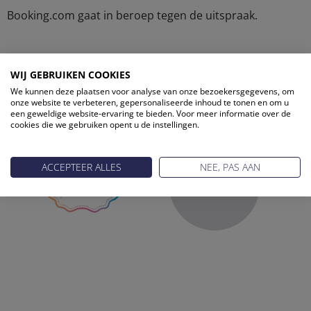
Booking.com gaat in beroep tegen de uitspraak.
WIJ GEBRUIKEN COOKIES
ONZE PARTNERS
We kunnen deze plaatsen voor analyse van onze bezoekersgegevens, om
onze website te verbeteren, gepersonaliseerde inhoud te tonen en om u
een geweldige website-ervaring te bieden. Voor meer informatie over de
cookies die we gebruiken opent u de instellingen.
ACCEPTEER ALLES
NEE, PAS AAN