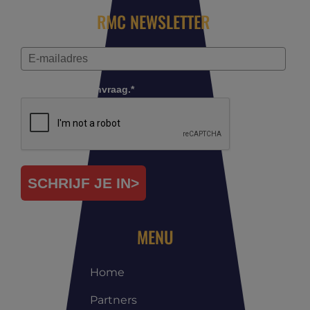
RMC NEWSLETTER
Controleer je aanvraag.*
SCHRIJF JE IN>
MENU
Home
Partners