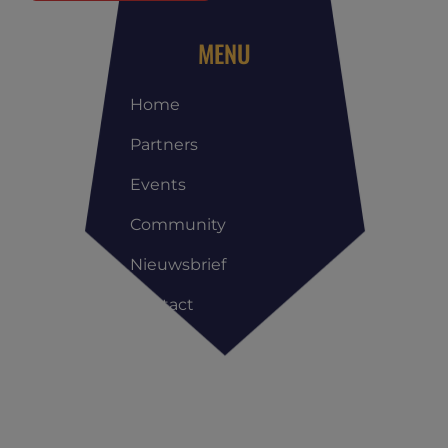
MENU
Home
Partners
Events
Community
Nieuwsbrief
Contact
Copyright All Rights Reserved © | Reis Management Club |