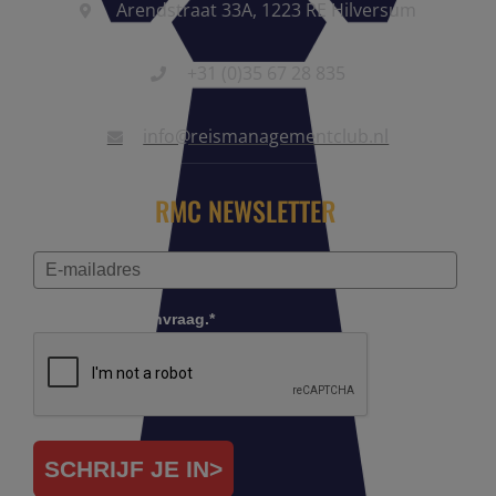
Arendstraat 33A, 1223 RE Hilversum
+31 (0)35 67 28 835
info@reismanagementclub.nl
RMC NEWSLETTER
Controleer je aanvraag.*
SCHRIJF JE IN>