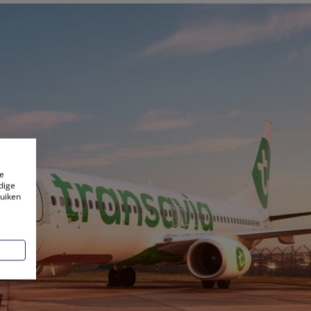
e
dige
ruiken