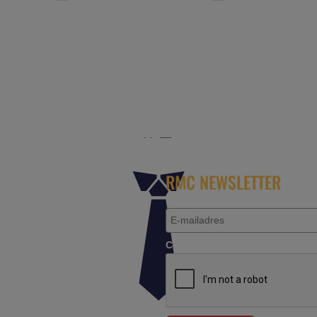
r het platform voor de reisbranche. Meld je aan als partn
RMC NEWSLETTER
Controleer je aanvraag.*