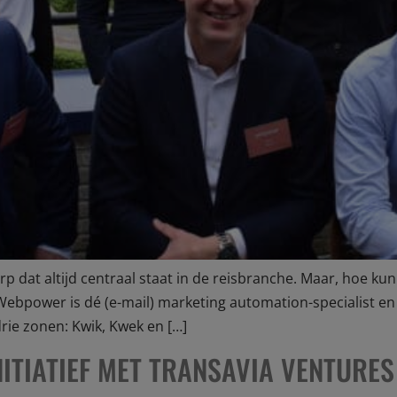
dat altijd centraal staat in de reisbranche. Maar, hoe kun
 Webpower is dé (e-mail) marketing automation-specialist 
rie zonen: Kwik, Kwek en […]
ITIATIEF MET TRANSAVIA VENTURES