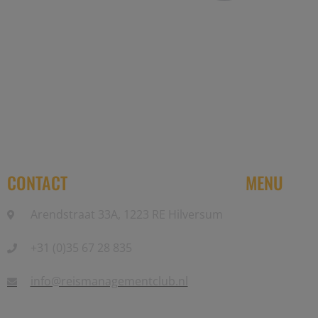
Reis Management Club: ruim 30 jaa
CONTACT
MENU
Arendstraat 33A, 1223 RE Hilversum
Home
+31 (0)35 67 28 835
Partners
Events
info@reismanagementclub.nl
Community