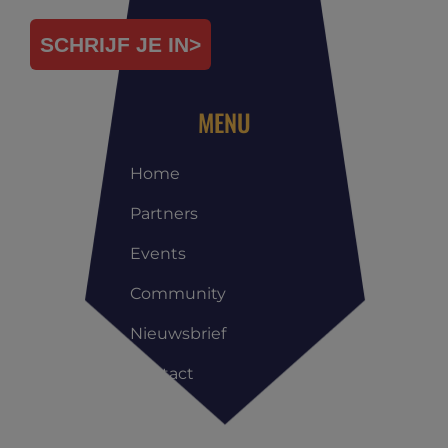
SCHRIJF JE IN>
MENU
Home
Partners
Events
Community
Nieuwsbrief
Contact