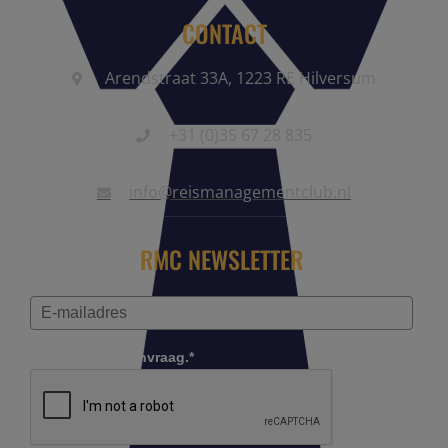
CONTACT
Arendstraat 33A, 1223 RE Hilversum
+31 (0)35 67 28 835
info@reismanagementclub.nl
RMC NEWSLETTER
Controleer je aanvraag.*