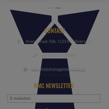
CONTACT
Arendstraat 33A, 1223 RE Hilversum
+31 (0)35 67 28 835
info@reismanagementclub.nl
RMC NEWSLETTER