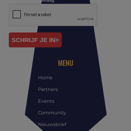
Controleer je aanvraag.*
SCHRIJF JE IN>
MENU
Home
Partners
Events
Community
Nieuwsbrief