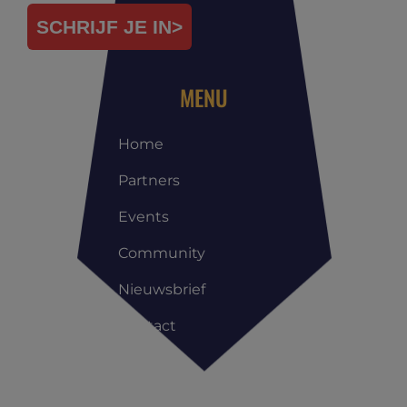
SCHRIJF JE IN>
MENU
Home
Partners
Events
Community
Nieuwsbrief
Contact