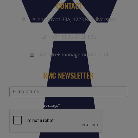
CONTACT
Arendstraat 33A, 1223 RE Hilversum
+31 (0)35 67 28 835
info@reismanagementclub.nl
RMC NEWSLETTER
Controleer je aanvraag.*