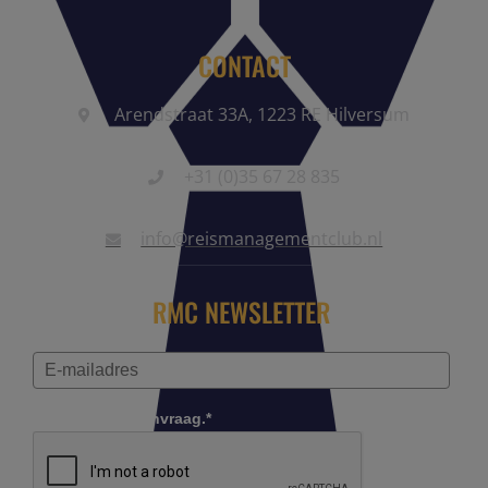
CONTACT
Arendstraat 33A, 1223 RE Hilversum
+31 (0)35 67 28 835
info@reismanagementclub.nl
RMC NEWSLETTER
Controleer je aanvraag.*