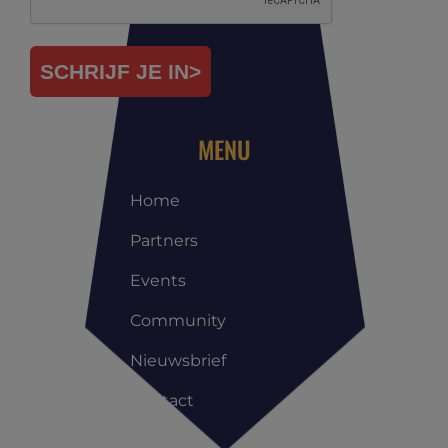
SCHRIJF JE IN>
MENU
Home
Partners
Events
Community
Nieuwsbrief
Contact