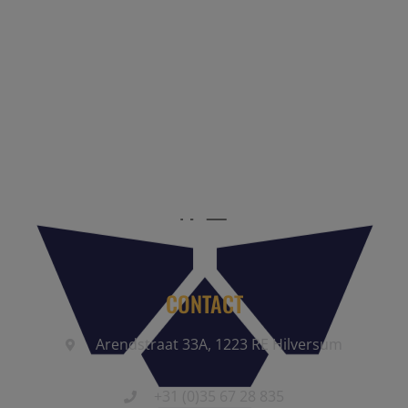
Reis Management Club: ruim 30 jaar het platform voor de
reisbranche. Meld je aan als partner of word lid van onze
community.
CONTACT
Arendstraat 33A, 1223 RE Hilversum
+31 (0)35 67 28 835