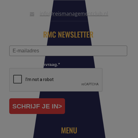
info@reismanagementclub.nl
RMC NEWSLETTER
Controleer je aanvraag.*
SCHRIJF JE IN>
MENU