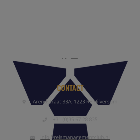
Reis Management Club: ruim 30 jaar het platform voor de
reisbranche. Meld je aan als partner of word lid van onze
community.
CONTACT
Arendstraat 33A, 1223 RE Hilversum
+31 (0)35 67 28 835
info@reismanagementclub.nl