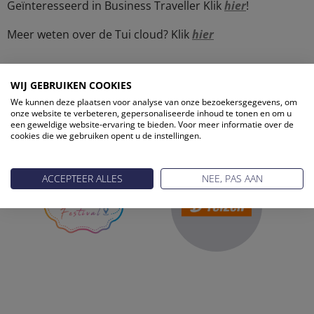
Geïnteresseerd in Business Traveller Klik
hier
!
Meer weten over de Tui cloud? Klik
hier
WIJ GEBRUIKEN COOKIES
We kunnen deze plaatsen voor analyse van onze bezoekersgegevens, om
ONZE PARTNERS
onze website te verbeteren, gepersonaliseerde inhoud te tonen en om u
een geweldige website-ervaring te bieden. Voor meer informatie over de
cookies die we gebruiken opent u de instellingen.
ACCEPTEER ALLES
NEE, PAS AAN