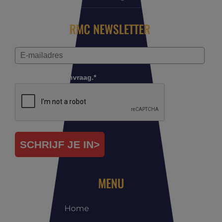
RMC NEWSLETTER
Controleer je aanvraag.*
SCHRIJF JE IN>
MENU
Home