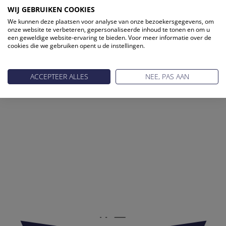
WIJ GEBRUIKEN COOKIES
We kunnen deze plaatsen voor analyse van onze bezoekersgegevens, om
onze website te verbeteren, gepersonaliseerde inhoud te tonen en om u
een geweldige website-ervaring te bieden. Voor meer informatie over de
cookies die we gebruiken opent u de instellingen.
ACCEPTEER ALLES
NEE, PAS AAN
Reis Management Club: ruim 30 jaar het platform voor de
reisbranche. Meld je aan als partner of word lid van onze
community.