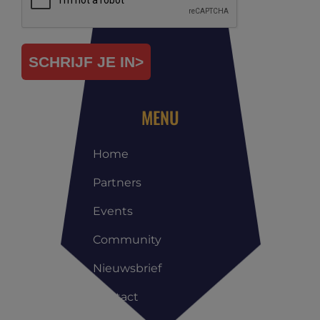
SCHRIJF JE IN>
MENU
Home
Partners
Events
Community
Nieuwsbrief
Contact