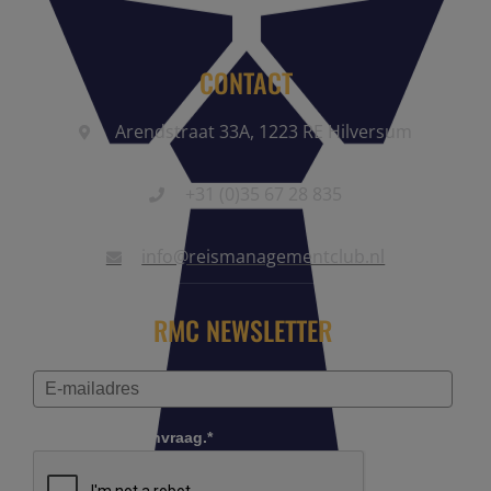
CONTACT
Arendstraat 33A, 1223 RE Hilversum
+31 (0)35 67 28 835
info@reismanagementclub.nl
RMC NEWSLETTER
Controleer je aanvraag.*