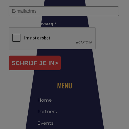
Controleer je aanvraag.*
SCHRIJF JE IN>
MENU
Home
Partners
Events