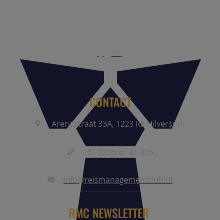
reisbranche. Meld je aan als partner of word lid van onze
community.
CONTACT
Arendstraat 33A, 1223 RE Hilversum
+31 (0)35 67 28 835
info@reismanagementclub.nl
RMC NEWSLETTER