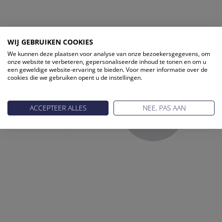
ONZE PARTNERS
WIJ GEBRUIKEN COOKIES
We kunnen deze plaatsen voor analyse van onze bezoekersgegevens, om
onze website te verbeteren, gepersonaliseerde inhoud te tonen en om u
een geweldige website-ervaring te bieden. Voor meer informatie over de
cookies die we gebruiken opent u de instellingen.
ACCEPTEER ALLES
NEE, PAS AAN
Reis Management Club: ruim 30 jaar het platform voor de