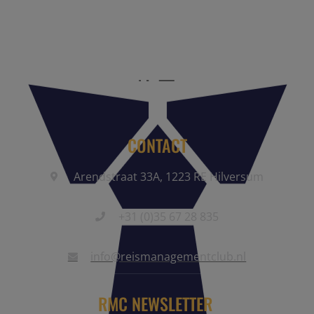
reisbranche. Meld je aan als partner of word lid van onze
community.
CONTACT
Arendstraat 33A, 1223 RE Hilversum
+31 (0)35 67 28 835
info@reismanagementclub.nl
RMC NEWSLETTER