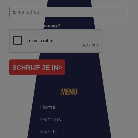
Controleer je aanvraag.*
SCHRIJF JE IN>
MENU
Home
Partners
Events