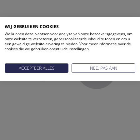
ONZE PARTNERS
WIJ GEBRUIKEN COOKIES
We kunnen deze plaatsen voor analyse van onze bezoekersgegevens, om
onze website te verbeteren, gepersonaliseerde inhoud te tonen en om u
een geweldige website-ervaring te bieden. Voor meer informatie over de
cookies die we gebruiken opent u de instellingen.
ACCEPTEER ALLES
NEE, PAS AAN
Reis Management Club: ruim 30 jaar het platform voor de