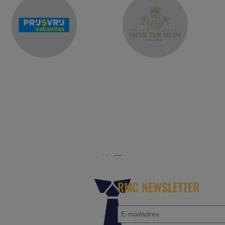
r het platform voor de reisbranche. Meld je aan als partn
RMC NEWSLETTER