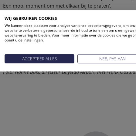
Een mooi moment om met elkaar bij te praten’.
Maaike van der Windt, director Aviation Marketing Schiph
WIJ GEBRUIKEN COOKIES
aan het bieden van zo’n informeel netwerkmoment aan m
We kunnen deze plaatsen voor analyse van onze bezoekersgegevens, om onz
reisondernemingenorganisaties, die professioneel betrokken
website te verbeteren, gepersonaliseerde inhoud te tonen en om u een gewel
website-ervaring te bieden. Voor meer informatie over de cookies die we geb
opent u de instellingen.
Managers en directieleden die nog niet in de gelegenheid
mail een reminder met hun persoonlijke code. Inschrijve
ACCEPTEER ALLES
NEE, PAS AAN
nog tot 8 juni.
Foto: Hanne Buis, directeur Lelystad Airport, met Frank Oostd