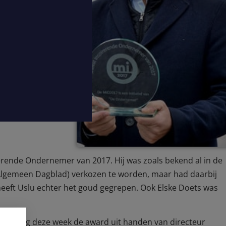
erende Ondernemer van 2017. Hij was zoals bekend al in de
Algemeen Dagblad) verkozen te worden, maar had daarbij
 heeft Uslu echter het goud gegrepen. Ook Elske Doets was
j ontving deze week de award uit handen van directeur