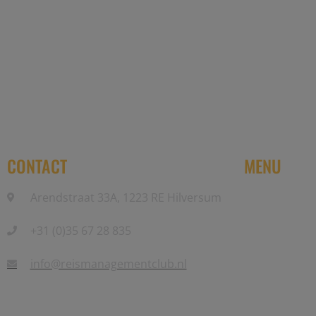
Reis Management Club: ruim 30 jaa
CONTACT
MENU
Arendstraat 33A, 1223 RE Hilversum
Home
+31 (0)35 67 28 835
Partners
Events
info@reismanagementclub.nl
Community
Nieuwsbrief