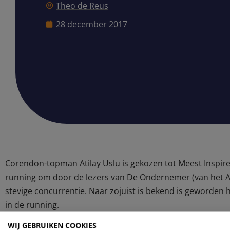
Theo de Reus
28 december 2017
Corendon-topman Atilay Uslu is gekozen tot Meest Inspir
running om door de lezers van De Ondernemer (van het 
stevige concurrentie. Naar zojuist is bekend is geworden
in de running.
Atilay Uslu behaalde ruim 20 procent van de stemmen. Hi
WIJ GEBRUIKEN COOKIES