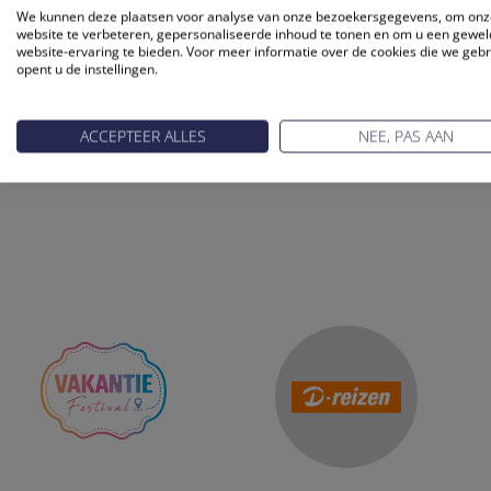
We kunnen deze plaatsen voor analyse van onze bezoekersgegevens, om onz
Gerard van den Broek van De Ondernemer. het afgelopen 
website te verbeteren, gepersonaliseerde inhoud te tonen en om u een gewel
onder wie Ali Niknam (Bunq en TransIP), Tijn van Elderen (
website-ervaring te bieden. Voor meer informatie over de cookies die we geb
opent u de instellingen.
Doets America Tours) waren in de race. Aan het begin van
(Dudok groep) en Mark Bos (MotorKledingCenter).
ACCEPTEER ALLES
NEE, PAS AAN