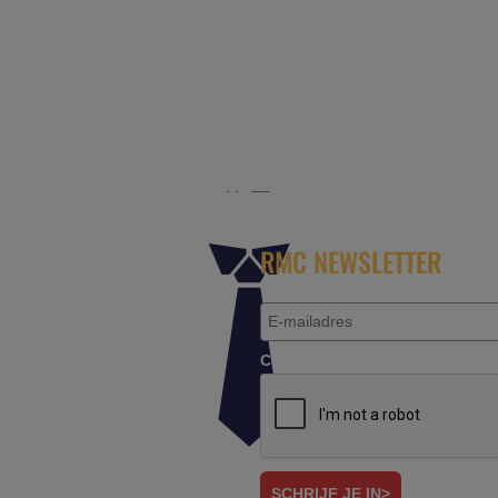
r het platform voor de reisbranche. Meld je aan als partn
RMC NEWSLETTER
Controleer je aanvraag.*
SCHRIJF JE IN>