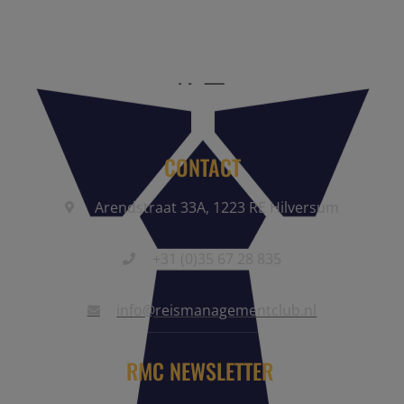
community.
CONTACT
Arendstraat 33A, 1223 RE Hilversum
+31 (0)35 67 28 835
info@reismanagementclub.nl
RMC NEWSLETTER