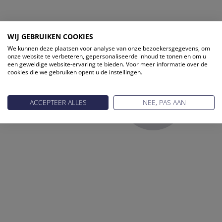
ONZE PARTNERS
WIJ GEBRUIKEN COOKIES
We kunnen deze plaatsen voor analyse van onze bezoekersgegevens, om
onze website te verbeteren, gepersonaliseerde inhoud te tonen en om u
een geweldige website-ervaring te bieden. Voor meer informatie over de
cookies die we gebruiken opent u de instellingen.
ACCEPTEER ALLES
NEE, PAS AAN
Reis Management Club: ruim 30 jaar het platform voor de
reisbranche. Meld je aan als partner of word lid van onze