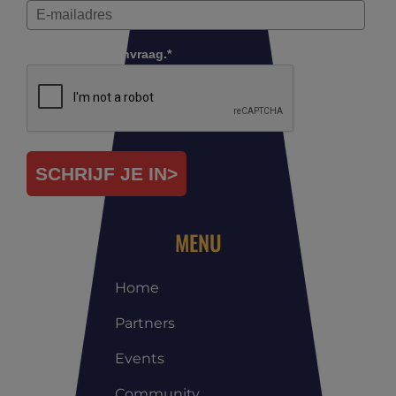
Controleer je aanvraag.*
SCHRIJF JE IN>
MENU
Home
Partners
Events
Community