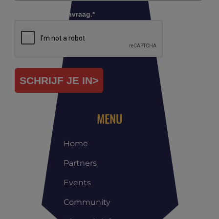
Controleer je aanvraag.*
SCHRIJF JE IN>
MENU
Home
Partners
Events
Community