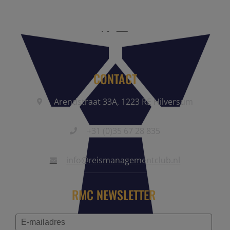
CONTACT
Arendstraat 33A, 1223 RE Hilversum
+31 (0)35 67 28 835
info@reismanagementclub.nl
RMC NEWSLETTER