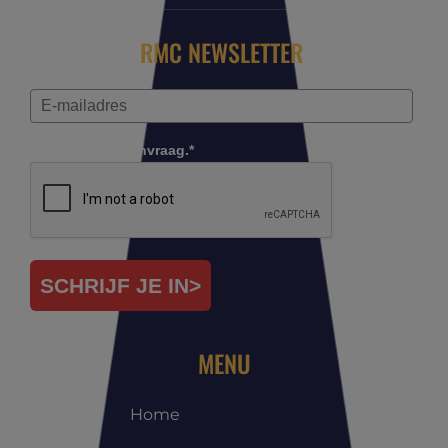
RMC NEWSLETTER
Controleer je aanvraag.*
SCHRIJF JE IN>
MENU
Home