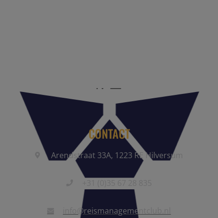
Reis Management Club: ruim 30 jaar het platform voor de
reisbranche. Meld je aan als partner of word lid van onze
community.
CONTACT
Arendstraat 33A, 1223 RE Hilversum
+31 (0)35 67 28 835
info@reismanagementclub.nl