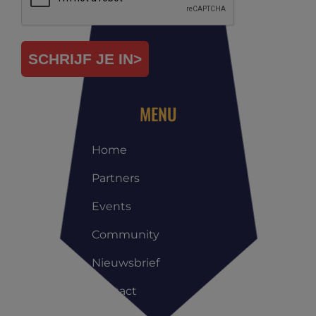
SCHRIJF JE IN>
MENU
Home
Partners
Events
Community
Nieuwsbrief
Contact