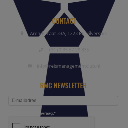
CONTACT
Arendstraat 33A, 1223 RE Hilversum
+31 (0)35 67 28 835
info@reismanagementclub.nl
RMC NEWSLETTER
Controleer je aanvraag.*