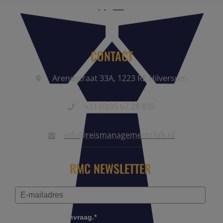
CONTACT
Arendstraat 33A, 1223 RE Hilversum
+31 (0)35 67 28 835
info@reismanagementclub.nl
RMC NEWSLETTER
Controleer je aanvraag.*