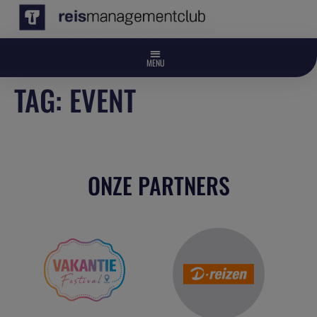
TAG:
EVENT
ONZE PARTNERS