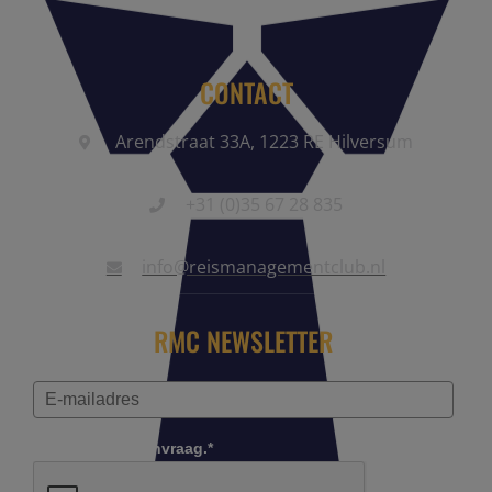
CONTACT
Arendstraat 33A, 1223 RE Hilversum
+31 (0)35 67 28 835
info@reismanagementclub.nl
RMC NEWSLETTER
Controleer je aanvraag.*