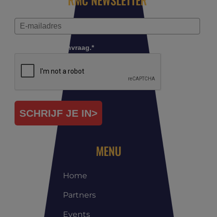
RMC NEWSLETTER
Controleer je aanvraag.*
SCHRIJF JE IN>
MENU
Home
Partners
Events