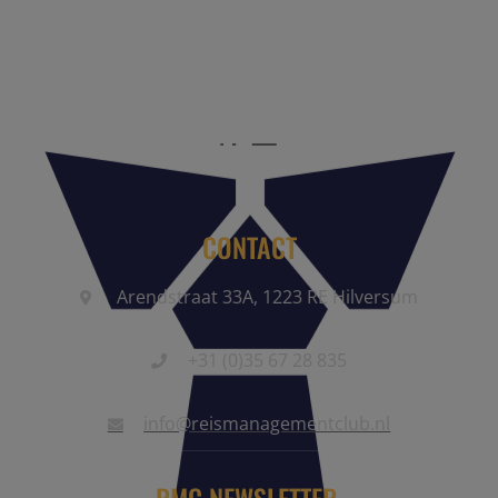
reisbranche. Meld je aan als partner of word lid van onze
community.
CONTACT
Arendstraat 33A, 1223 RE Hilversum
+31 (0)35 67 28 835
info@reismanagementclub.nl