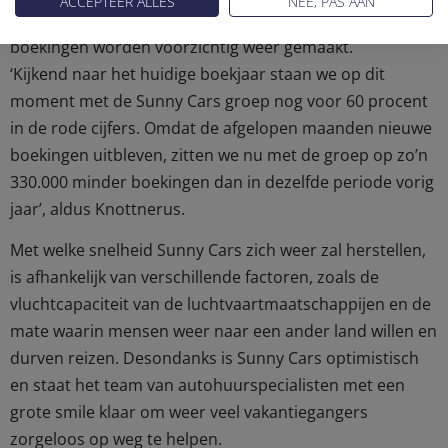
ACCEPTEER ALLES
NEE, PAS AAN
eerste helft van juni zit er inmiddels op en de eerste
boekingen worden voorzichtig weer gemaakt.
‘Kijkend naar het huidige boekjaar staan we op dit
moment met de Sunny Cars groep nog voor 60 procent
in de rode cijfers. Omdat de afgelopen maanden nieuwe
boekingen uitbleven, zitten we nu met de groep op zo’n
330.000 minder boekingen dan in dezelfde periode vorig
jaar’, aldus Knottnerus.
Met welke snelheid Sunny Cars zich weer zal herstellen,
is afhankelijk van verschillende factoren, zoals de
vluchtcapaciteit van de luchtvaartmaatschappijen en de
mate waarin mensen weer naar een ander land willen en
durven reizen. Desondanks is Sunny Cars optimistisch
en staat het team van autohuurspecialisten met een
grote smile klaar om weer veel vakantiegangers
zorgeloos op weg te helpen.