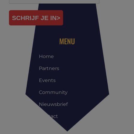
SCHRIJF JE IN>
MENU
Home
Partners
Events
Community
Nieuwsbrief
Contact