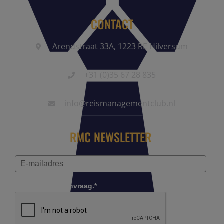
CONTACT
Arendstraat 33A, 1223 RE Hilversum
+31 (0)35 67 28 835
info@reismanagementclub.nl
RMC NEWSLETTER
Controleer je aanvraag.*