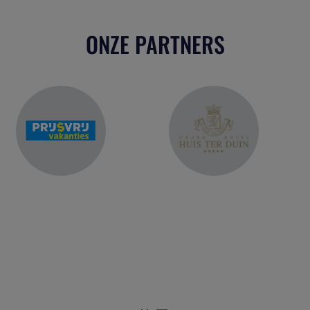
ONZE PARTNERS
r het platform voor de reisbranche. Meld je aan als partn