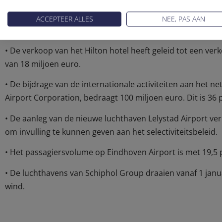
• De omzet uit concessies en parkeren is gestegen. De ge
winkels achter de securitycontrole op Schiphol is gedaald 
ACCEPTEER ALLES
NEE, PAS AAN
gemiddelde horecabesteding per vertrekkende passagier is
• De verkoop van het Hilton hotel heeft geleid tot een ve
van 18 miljoen euro.
• De bijdrage van de internationale activiteiten aan het 
Airport Corporation, bedraagt 100 miljoen euro. Dit is 36 
• De aanleg van de nieuwe luchthaven Lelystad Airport ve
om invulling te kunnen geven aan het selectiviteitsbeleid.
• Het passagiersvolume op Eindhoven Airport is met 19,5 p
• De luchthavens van Schiphol Group draaien vanaf 1 jan
wind.