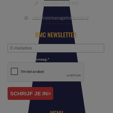
+31 (0)35 67 28 835
info@reismanagementclub.nl
RMC NEWSLETTER
Controleer je aanvraag.*
SCHRIJF JE IN>
MENU