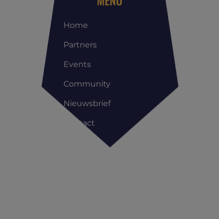
Home
Partners
Events
Community
Nieuwsbrief
Contact
Copyright All Rights Reserved © | Reis Management Club |
Privacyverklaring
|
Cookieverklaring