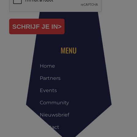
SCHRIJF JE IN>
MENU
Home
Partners
Events
Community
Nieuwsbrief
Contact