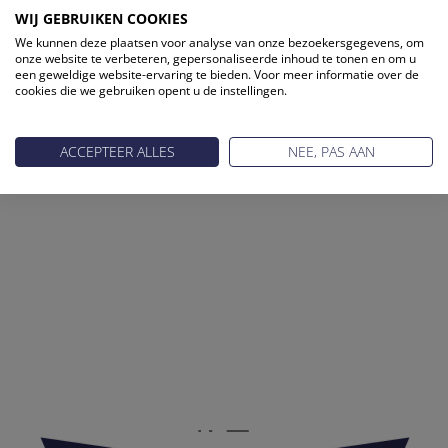
WIJ GEBRUIKEN COOKIES
We kunnen deze plaatsen voor analyse van onze bezoekersgegevens, om
onze website te verbeteren, gepersonaliseerde inhoud te tonen en om u
een geweldige website-ervaring te bieden. Voor meer informatie over de
cookies die we gebruiken opent u de instellingen.
ACCEPTEER ALLES
NEE, PAS AAN
Reis Management Club: ruim 30 jaar het platform voor de
reisbranche. Meld je aan als partner of word lid van onze
community.