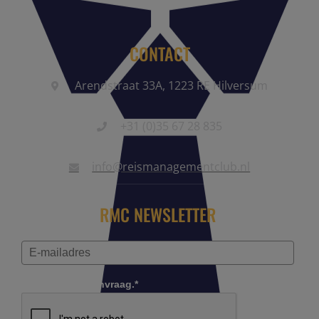
CONTACT
Arendstraat 33A, 1223 RE Hilversum
+31 (0)35 67 28 835
info@reismanagementclub.nl
RMC NEWSLETTER
Controleer je aanvraag.*