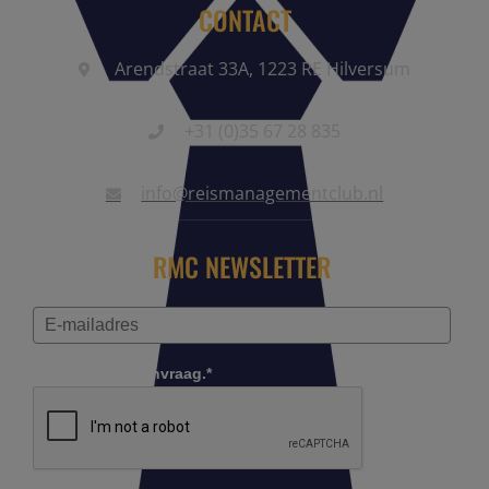
CONTACT
Arendstraat 33A, 1223 RE Hilversum
+31 (0)35 67 28 835
info@reismanagementclub.nl
RMC NEWSLETTER
Controleer je aanvraag.*