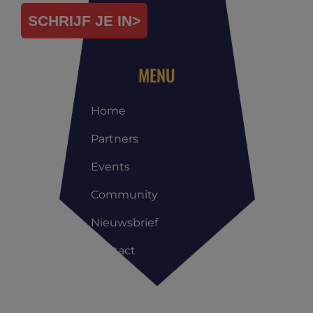
SCHRIJF JE IN>
MENU
Home
Partners
Events
Community
Nieuwsbrief
Contact