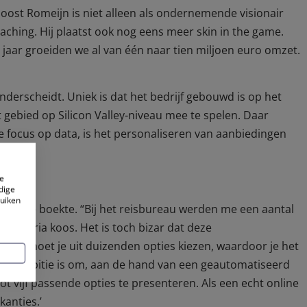
 ‘Joost Romeijn is niet alleen als ondernemende visionair
aching. Hij plaatst ook nog eens meer skin in the game.
n jaar groeiden we al van één naar tien miljoen euro omzet.
nderscheidt. Uniek is dat het bedrijf gebouwd is op het
 gebied op Silicon Valley-niveau mee te spelen. Daar
e focus op data, is het personaliseren van aanbiedingen
e
dige
ruiken
vakantie boekte. “Bij het reisbureau werden me een aantal
n Canaria koos. Het is toch bizar dat deze
 Vaak moet je uit duizenden opties kiezen, waardoor je het
 Onze ambitie is om, aan de hand van een geautomatiseerd
tot vijf passende opties te presenteren. Als een echt online
kanties.’