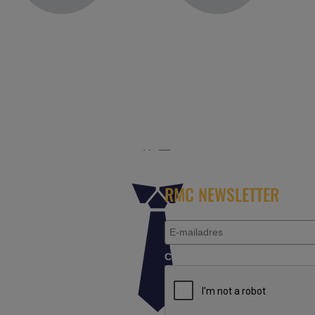
r het platform voor de reisbranche. Meld je aan als partn
RMC NEWSLETTER
Controleer je aanvraag.*