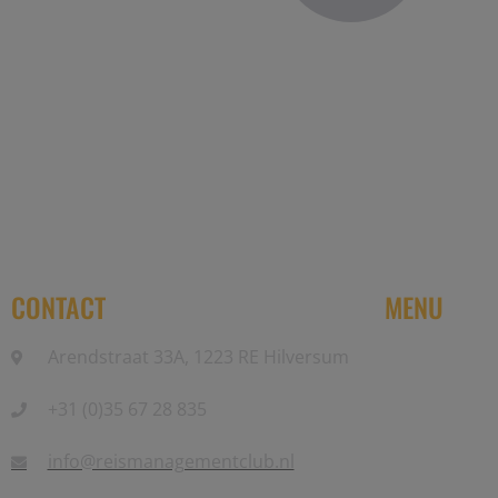
Reis Management Club: ruim 30 jaa
CONTACT
MENU
Arendstraat 33A, 1223 RE Hilversum
Home
+31 (0)35 67 28 835
Partners
Events
info@reismanagementclub.nl
Community