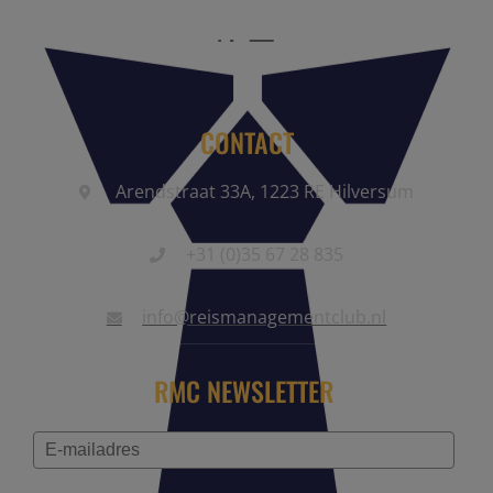
CONTACT
Arendstraat 33A, 1223 RE Hilversum
+31 (0)35 67 28 835
info@reismanagementclub.nl
RMC NEWSLETTER