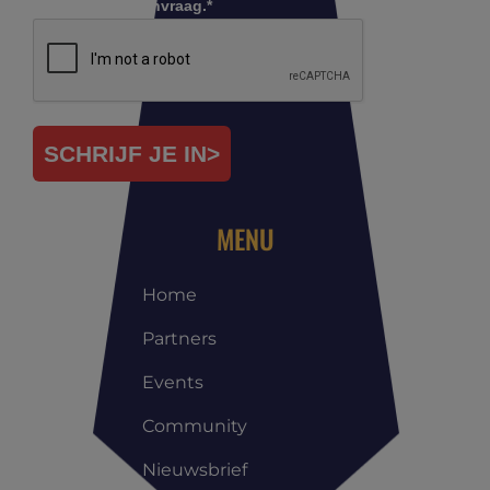
Controleer je aanvraag.*
SCHRIJF JE IN>
MENU
Home
Partners
Events
Community
Nieuwsbrief