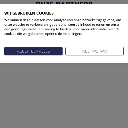
ONZE PARTNERS
WIJ GEBRUIKEN COOKIES
We kunnen deze plaatsen voor analyse van onze bezoekersgegevens, om
onze website te verbeteren, gepersonaliseerde inhoud te tonen en om u
een geweldige website-ervaring te bieden. Voor meer informatie over de
cookies die we gebruiken opent u de instellingen.
ACCEPTEER ALLES
NEE, PAS AAN
Reis Management Club: ruim 30 jaar het platform voor de
reisbranche. Meld je aan als partner of word lid van onze
community.