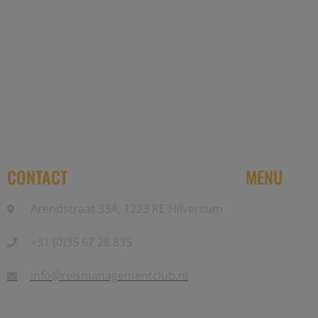
Reis Management Club: ruim 30 jaa
CONTACT
MENU
Arendstraat 33A, 1223 RE Hilversum
Home
+31 (0)35 67 28 835
Partners
Events
info@reismanagementclub.nl
Community