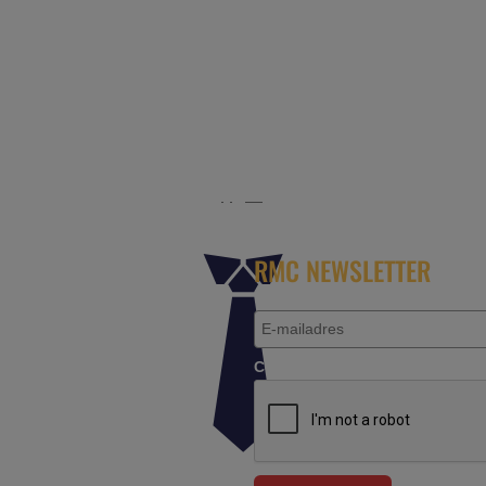
r het platform voor de reisbranche. Meld je aan als partn
RMC NEWSLETTER
Controleer je aanvraag.*