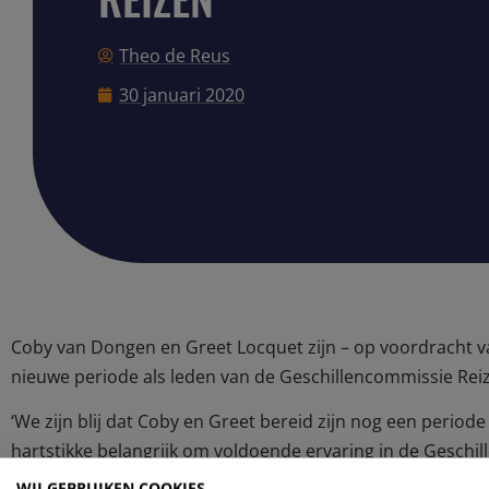
Theo de Reus
30 januari 2020
Coby van Dongen en Greet Locquet zijn – op voordracht 
nieuwe periode als leden van de Geschillencommissie Re
‘We zijn blij dat Coby en Greet bereid zijn nog een periode 
hartstikke belangrijk om voldoende ervaring in de Geschi
weliswaar al jaren sterk terug, maar de diversiteit in en 
WIJ GEBRUIKEN COOKIES