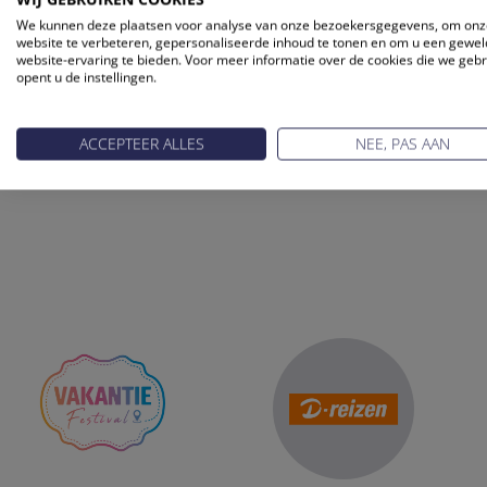
zie je met name sinds de inwerkingtreding van de nieuwe ric
We kunnen deze plaatsen voor analyse van onze bezoekersgegevens, om onz
website te verbeteren, gepersonaliseerde inhoud te tonen en om u een gewel
verantwoordelijk voor Consumentenzaken bij de ANVR.
website-ervaring te bieden. Voor meer informatie over de cookies die we geb
opent u de instellingen.
De andere leden van de Geschillencommissie Reizen namen
Crijnen.
ACCEPTEER ALLES
NEE, PAS AAN