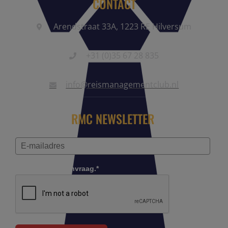
CONTACT
Arendstraat 33A, 1223 RE Hilversum
+31 (0)35 67 28 835
info@reismanagementclub.nl
RMC NEWSLETTER
Controleer je aanvraag.*