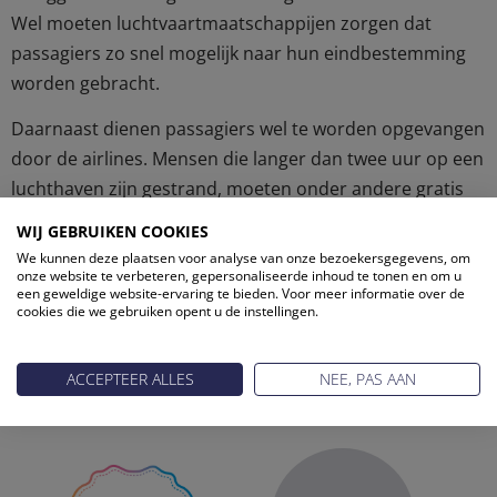
Wel moeten luchtvaartmaatschappijen zorgen dat
passagiers zo snel mogelijk naar hun eindbestemming
worden gebracht.
Daarnaast dienen passagiers wel te worden opgevangen
door de airlines. Mensen die langer dan twee uur op een
luchthaven zijn gestrand, moeten onder andere gratis
eten en drinken krijgen en indien nodig een gratis
WIJ GEBRUIKEN COOKIES
overnachting, aldus de organisatie.
We kunnen deze plaatsen voor analyse van onze bezoekersgegevens, om
onze website te verbeteren, gepersonaliseerde inhoud te tonen en om u
een geweldige website-ervaring te bieden. Voor meer informatie over de
cookies die we gebruiken opent u de instellingen.
ONZE PARTNERS
ACCEPTEER ALLES
NEE, PAS AAN