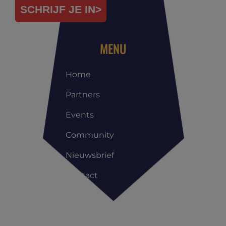
SCHRIJF JE IN>
MENU
Home
Partners
Events
Community
Nieuwsbrief
Contact