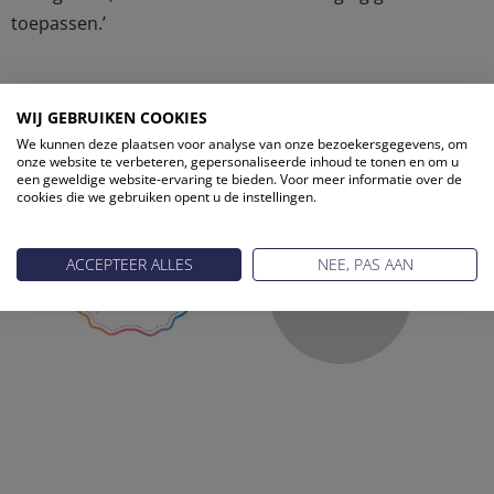
toepassen.’
WIJ GEBRUIKEN COOKIES
ONZE PARTNERS
We kunnen deze plaatsen voor analyse van onze bezoekersgegevens, om
onze website te verbeteren, gepersonaliseerde inhoud te tonen en om u
een geweldige website-ervaring te bieden. Voor meer informatie over de
cookies die we gebruiken opent u de instellingen.
ACCEPTEER ALLES
NEE, PAS AAN