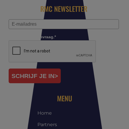
RMC NEWSLETTER
Controleer je aanvraag.*
SCHRIJF JE IN>
MENU
Home
Partners