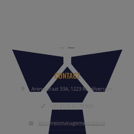
Reis Management Club: ruim 30 jaar het platform voor de
reisbranche. Meld je aan als partner of word lid van onze
community.
CONTACT
Arendstraat 33A, 1223 RE Hilversum
+31 (0)35 67 28 835
info@reismanagementclub.nl