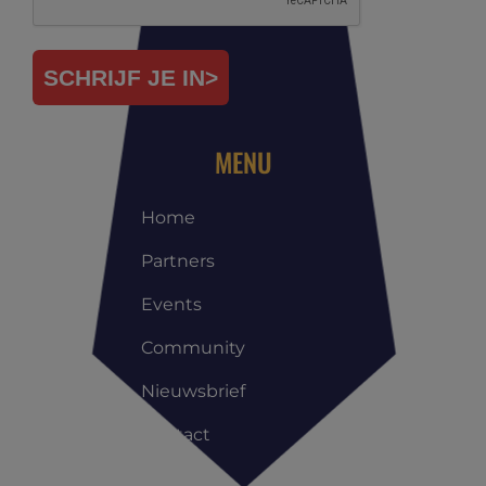
SCHRIJF JE IN>
MENU
Home
Partners
Events
Community
Nieuwsbrief
Contact