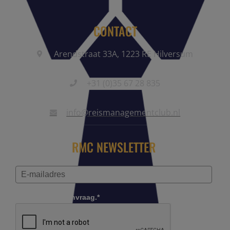
CONTACT
Arendstraat 33A, 1223 RE Hilversum
+31 (0)35 67 28 835
info@reismanagementclub.nl
RMC NEWSLETTER
Controleer je aanvraag.*