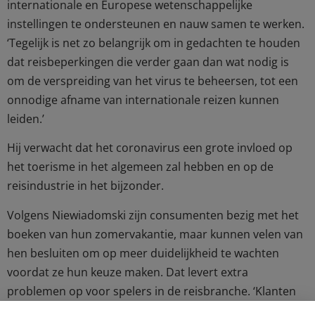
internationale en Europese wetenschappelijke
instellingen te ondersteunen en nauw samen te werken.
‘Tegelijk is net zo belangrijk om in gedachten te houden
dat reisbeperkingen die verder gaan dan wat nodig is
om de verspreiding van het virus te beheersen, tot een
onnodige afname van internationale reizen kunnen
leiden.’
Hij verwacht dat het coronavirus een grote invloed op
het toerisme in het algemeen zal hebben en op de
reisindustrie in het bijzonder.
Volgens Niewiadomski zijn consumenten bezig met het
boeken van hun zomervakantie, maar kunnen velen van
hen besluiten om op meer duidelijkheid te wachten
voordat ze hun keuze maken. Dat levert extra
problemen op voor spelers in de reisbranche. ‘Klanten
kunnen vertrouwen op professionele reisorganisaties