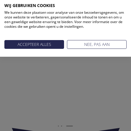
WIJ GEBRUIKEN COOKIES
We kunnen deze plaatsen voor analyse van onze bezoekersgegevens, om
onze website te verbeteren, gepersonaliseerde inhoud te tonen en om u
een geweldige website-ervaring te bieden. Voor meer informatie over de
cookies die we gebruiken opent u de instellingen.
ACCEPTEER ALLES
NEE, PAS AAN
Reis Management Club: ruim 30 jaar het platform voor de
reisbranche. Meld je aan als partner of word lid van onze
community.