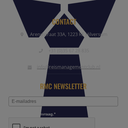
CONTACT
Arendstraat 33A, 1223 RE Hilversum
+31 (0)35 67 28 835
info@reismanagementclub.nl
RMC NEWSLETTER
Controleer je aanvraag.*