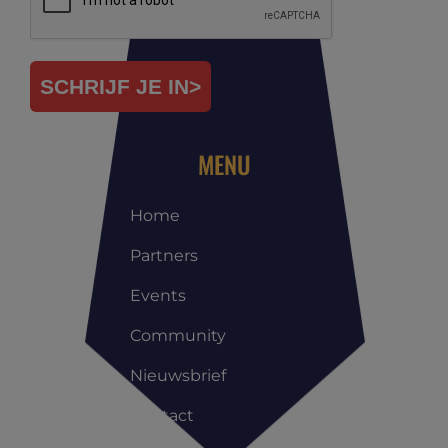
SCHRIJF JE IN>
MENU
Home
Partners
Events
Community
Nieuwsbrief
Contact