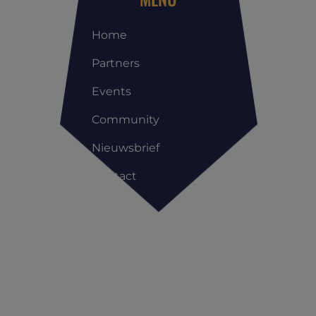
Home
Partners
Events
Community
Nieuwsbrief
Contact
Copyright All Rights Reserved © | Reis Management Club |
Privacyverklaring
|
Cookieverklaring