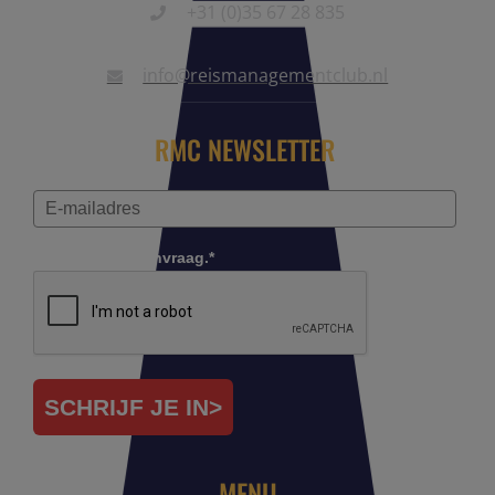
+31 (0)35 67 28 835
info@reismanagementclub.nl
RMC NEWSLETTER
Controleer je aanvraag.*
SCHRIJF JE IN>
MENU