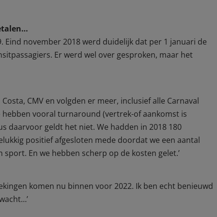
etalen…
19. Eind november 2018 werd duidelijk dat per 1 januari de
nsitpassagiers. Er werd wel over gesproken, maar het
Costa, CMV en volgden er meer, inclusief alle Carnaval
e hebben vooral turnaround (vertrek-of aankomst is
s daarvoor geldt het niet. We hadden in 2018 180
gelukkig positief afgesloten mede doordat we een aantal
 sport. En we hebben scherp op de kosten gelet.’
de boekingen komen nu binnen voor 2022. Ik ben echt benieuwd
erwacht…’