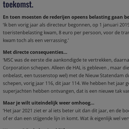
toekomst.
En toen moesten de rederijen opeens belasting gaan b
‘Ik ben vorig jaar als directeur begonnen, op 1 januari 20
toeristenbelasting kwam, 8 euro per persoon, voor de tra
kwam toch als een verrassing.’
Met directe consequenties…
‘MSC was de eerste die aankondigde te vertrekken, daarna 
Corporation schepen. Alleen de HAL is gebleven , maar di
onbelast, een tussenstop wel) met de Nieuw Statendam du
schepen, vorig jaar 116, dit jaar 114. We hebben het jaar 
superjachten hebben ontvangen, dat is een nieuwe tak van
Maar je wilt uiteindelijk weer omhoog…
‘Het jaar 2021 ziet er al iets beter uit dan dit jaar, en 
of er dan een stijgende lijn in komt. Wat ik eigenlijk wel v