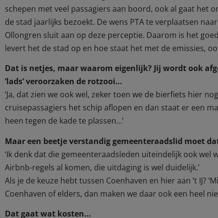
schepen met veel passagiers aan boord, ook al gaat het o
de stad jaarlijks bezoekt. De wens PTA te verplaatsen na
Ollongren sluit aan op deze perceptie. Daarom is het goe
levert het de stad op en hoe staat het met de emissies, ook
Dat is netjes, maar waarom eigenlijk? Jij wordt ook af
‘lads’ veroorzaken de rotzooi…
‘Ja, dat zien we ook wel, zeker toen we de bierfiets hier 
cruisepassagiers het schip aflopen en dan staat er een m
heen tegen de kade te plassen…’
Maar een beetje verstandig gemeenteraadslid moet dat
‘Ik denk dat die gemeenteraadsleden uiteindelijk ook wel 
Airbnb-regels al komen, die uitdaging is wel duidelijk.’
Als je de keuze hebt tussen Coenhaven en hier aan ’t IJ? ‘M
Coenhaven of elders, dan maken we daar ook een heel ni
Dat gaat wat kosten…