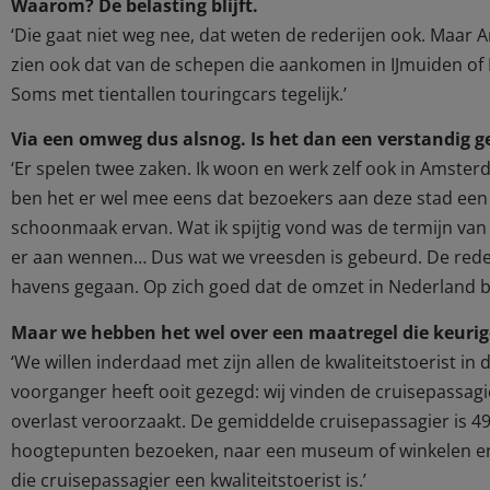
Waarom? De belasting blijft.
‘Die gaat niet weg nee, dat weten de rederijen ook. Maar 
zien ook dat van de schepen die aankomen in IJmuiden o
Soms met tientallen touringcars tegelijk.’
Via een omweg dus alsnog. Is het dan een verstandig g
‘Er spelen twee zaken. Ik woon en werk zelf ook in Amsterd
ben het er wel mee eens dat bezoekers aan deze stad een
schoonmaak ervan. Wat ik spijtig vond was de termijn van 
er aan wennen… Dus wat we vreesden is gebeurd. De rederi
havens gegaan. Op zich goed dat de omzet in Nederland bl
Maar we hebben het wel over een maatregel die keurige 
‘We willen inderdaad met zijn allen de kwaliteitstoerist in 
voorganger heeft ooit gezegd: wij vinden de cruisepassagie
overlast veroorzaakt. De gemiddelde cruisepassagier is 49
hoogtepunten bezoeken, naar een museum of winkelen en ge
die cruisepassagier een kwaliteitstoerist is.’