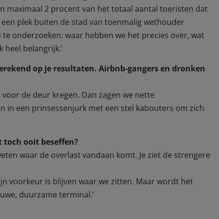
m maximaal 2 procent van het totaal aantal toeristen dat
ar een plek buiten de stad van toenmalig wethouder
d te onderzoeken: waar hebben we het precies over, wat
 heel belangrijk.’
gerekend op je resultaten. Airbnb-gangers en dronken
nog voor de deur kregen. Dan zagen we nette
an in een prinsessenjurk met een stel kabouters om zich
 toch ooit beseffen?
weten waar de overlast vandaan komt. Je ziet de strengere
ijn voorkeur is blijven waar we zitten. Maar wordt het
euwe, duurzame terminal.’