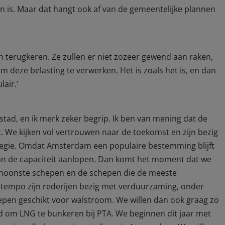
en is. Maar dat hangt ook af van de gemeentelijke plannen
ijn terugkeren. Ze zullen er niet zozeer gewend aan raken,
om deze belasting te verwerken. Het is zoals het is, en dan
air.’
re stad, en ik merk zeker begrip. Ik ben van mening dat de
t. We kijken vol vertrouwen naar de toekomst en zijn bezig
tegie. Omdat Amsterdam een populaire bestemming blijft
van de capaciteit aanlopen. Dan komt het moment dat we
schoonste schepen en de schepen die de meeste
tempo zijn rederijen bezig met verduurzaming, onder
en geschikt voor walstroom. We willen dan ook graag zo
d om LNG te bunkeren bij PTA. We beginnen dit jaar met