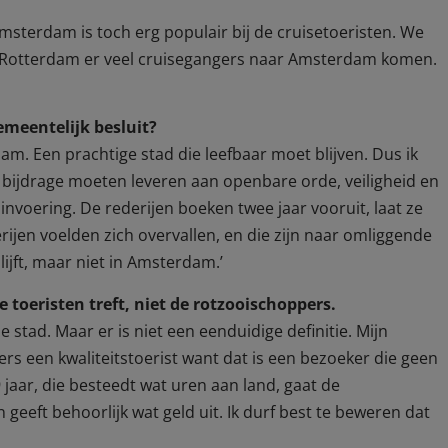
Amsterdam is toch erg populair bij de cruisetoeristen. We
f Rotterdam er veel cruisegangers naar Amsterdam komen.
emeentelijk besluit?
am. Een prachtige stad die leefbaar moet blijven. Dus ik
 bijdrage moeten leveren aan openbare orde, veiligheid en
invoering. De rederijen boeken twee jaar vooruit, laat ze
jen voelden zich overvallen, en die zijn naar omliggende
ijft, maar niet in Amsterdam.’
toeristen treft, niet de rotzooischoppers.
de stad. Maar er is niet een eenduidige definitie. Mijn
rs een kwaliteitstoerist want dat is een bezoeker die geen
 jaar, die besteedt wat uren aan land, gaat de
eft behoorlijk wat geld uit. Ik durf best te beweren dat