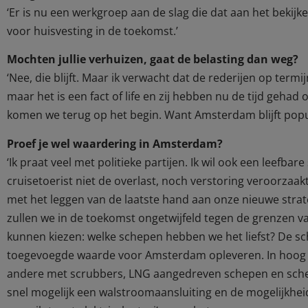
‘Er is nu een werkgroep aan de slag die dat aan het bekijk
voor huisvesting in de toekomst.’
Mochten jullie verhuizen, gaat de belasting dan weg?
‘Nee, die blijft. Maar ik verwacht dat de rederijen op term
maar het is een fact of life en zij hebben nu de tijd gehad 
komen we terug op het begin. Want Amsterdam blijft popul
Proef je wel waardering in Amsterdam?
‘Ik praat veel met politieke partijen. Ik wil ook een leefba
cruisetoerist niet de overlast, noch verstoring veroorzaak
met het leggen van de laatste hand aan onze nieuwe stra
zullen we in de toekomst ongetwijfeld tegen de grenzen 
kunnen kiezen: welke schepen hebben we het liefst? De 
toegevoegde waarde voor Amsterdam opleveren. In hoog 
andere met scrubbers, LNG aangedreven schepen en schep
snel mogelijk een walstroomaansluiting en de mogelijkhei