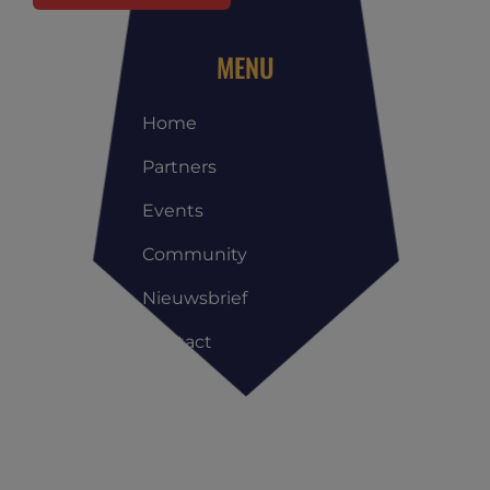
MENU
Home
Partners
Events
Community
Nieuwsbrief
Contact
Copyright All Rights Reserved © | Reis Management Club |