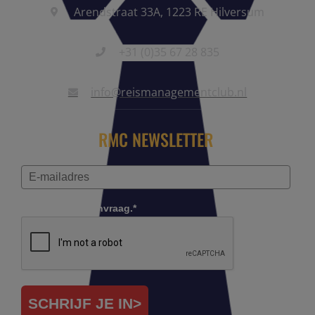
Arendstraat 33A, 1223 RE Hilversum
+31 (0)35 67 28 835
info@reismanagementclub.nl
RMC NEWSLETTER
Controleer je aanvraag.*
SCHRIJF JE IN>