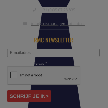
+31 (0)35 67 28 835
info@reismanagementclub.nl
RMC NEWSLETTER
Controleer je aanvraag.*
SCHRIJF JE IN>