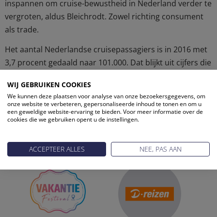
inspannen om cruise-bewustheid in Nederland verder te
vergroten, aldus Bleichrodt. Zowel richting consument
als trade.
Het aantal Nederlandse cruisepassagiers is in 2016 met
3,7 procent gedaald naar 101.000. Dat blijkt uit cijfers die
CLIA Nederland woensdag presenteerde.
WIJ GEBRUIKEN COOKIES
We kunnen deze plaatsen voor analyse van onze bezoekersgegevens, om
onze website te verbeteren, gepersonaliseerde inhoud te tonen en om u
een geweldige website-ervaring te bieden. Voor meer informatie over de
cookies die we gebruiken opent u de instellingen.
ONZE PARTNERS
ACCEPTEER ALLES
NEE, PAS AAN