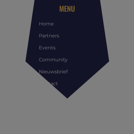
MENU
Home
Partners
Events
Community
Nieuwsbrief
Contact
Copyright All Rights Reserved © | Reis Management Club |
Privacyverklaring
|
Cookieverklaring