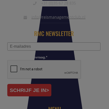
+31 (0)35 67 28 835
info@reismanagementclub.nl
RMC NEWSLETTER
Controleer je aanvraag.*
SCHRIJF JE IN>