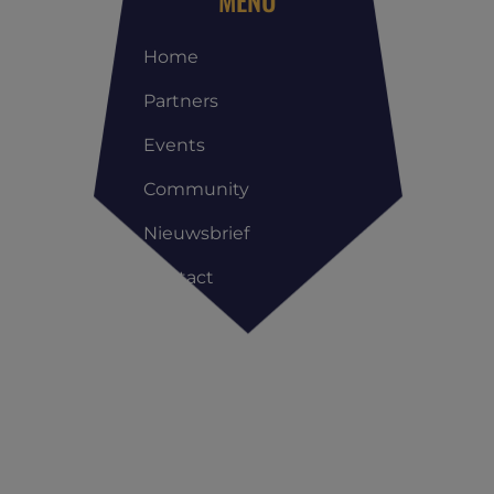
MENU
Home
Partners
Events
Community
Nieuwsbrief
Contact
Copyright All Rights Reserved © | Reis Management Club |
Privacyverklaring
|
Cookieverklaring