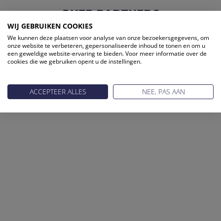
ONZE PARTNERS
WIJ GEBRUIKEN COOKIES
We kunnen deze plaatsen voor analyse van onze bezoekersgegevens, om
onze website te verbeteren, gepersonaliseerde inhoud te tonen en om u
een geweldige website-ervaring te bieden. Voor meer informatie over de
cookies die we gebruiken opent u de instellingen.
ACCEPTEER ALLES
NEE, PAS AAN
Reis Management Club: ruim 30 jaar het platform voor de
reisbranche. Meld je aan als partner of word lid van onze
community.