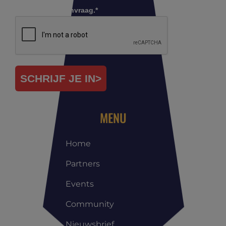
Controleer je aanvraag.*
SCHRIJF JE IN>
MENU
Home
Partners
Events
Community
Nieuwsbrief