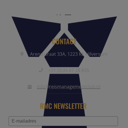
CONTACT
Arendstraat 33A, 1223 RE Hilversum
+31 (0)35 67 28 835
info@reismanagementclub.nl
RMC NEWSLETTER