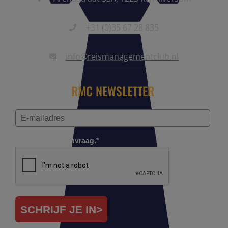
+31 (0)35 67 28 835
info@reismanagementclub.nl
RMC NEWSLETTER
Controleer je aanvraag.*
SCHRIJF JE IN>