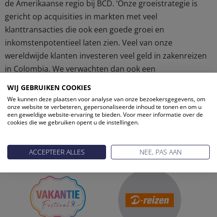
de Amerikaanse regio bij BCD. ‘Onze groeistrategie is
gericht op acquisities in markten met veel
klanttransacties die ook een goede groei en
inkomstenpotentieel laten zien. Veel van onze
wereldwijde klanten investeren veel geld in zakenreizen
in Colombia. We verwachten dan ook een
langetermijngroei in het land.’
WIJ GEBRUIKEN COOKIES
We kunnen deze plaatsen voor analyse van onze bezoekersgegevens, om
onze website te verbeteren, gepersonaliseerde inhoud te tonen en om u
een geweldige website-ervaring te bieden. Voor meer informatie over de
cookies die we gebruiken opent u de instellingen.
ONZE PARTNERS
ACCEPTEER ALLES
NEE, PAS AAN