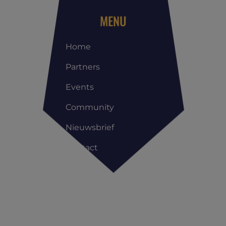
MENU
Home
Partners
Events
Community
Nieuwsbrief
Contact
Copyright All Rights Reserved © | Reis Management Club |
Privacyverklaring
|
Cookieverklaring