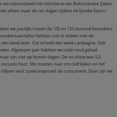
ie van bijvoorbeeld het ministerie van Buitenlandse Zaken
et alleen maar de zes dagen tijdens de fysieke beurs.’
ebben we jaarlijks tussen de 105 en 120 duizend bezoekers
Bezoekersaantallen hebben ook te maken met de
 een week later. Dat scheelt een week campagne. Ook
spelen. Afgelopen jaar hebben we code rood gehad.
aar zijn niet op komen dagen. De no-show was 5,5
se excuses hoor. We moeten naar ons zelf kijken en het
e blijven voor zowel exposant als consument. Daar zijn we