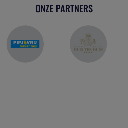
ONZE PARTNERS
r het platform voor de reisbranche. Meld je aan als partn