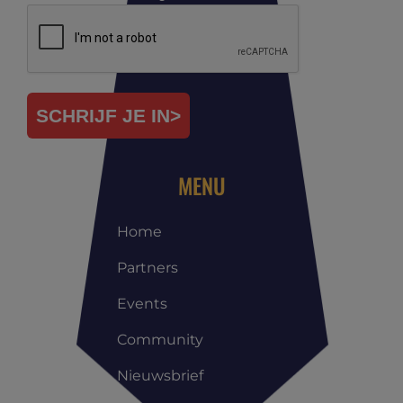
SCHRIJF JE IN>
MENU
Home
Partners
Events
Community
Nieuwsbrief