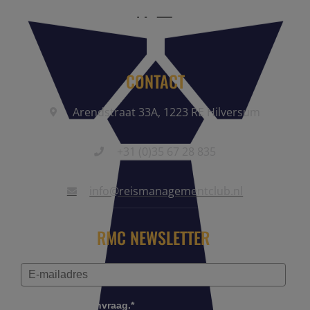
CONTACT
Arendstraat 33A, 1223 RE Hilversum
+31 (0)35 67 28 835
info@reismanagementclub.nl
RMC NEWSLETTER
Controleer je aanvraag.*