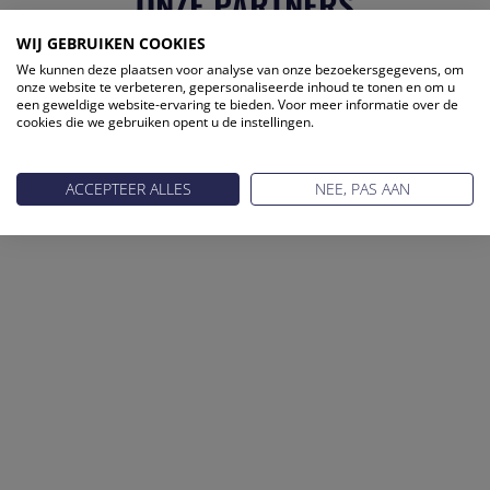
ONZE PARTNERS
WIJ GEBRUIKEN COOKIES
We kunnen deze plaatsen voor analyse van onze bezoekersgegevens, om
onze website te verbeteren, gepersonaliseerde inhoud te tonen en om u
een geweldige website-ervaring te bieden. Voor meer informatie over de
cookies die we gebruiken opent u de instellingen.
ACCEPTEER ALLES
NEE, PAS AAN
Reis Management Club: ruim 30 jaar het platform voor de
reisbranche. Meld je aan als partner of word lid van onze
community.