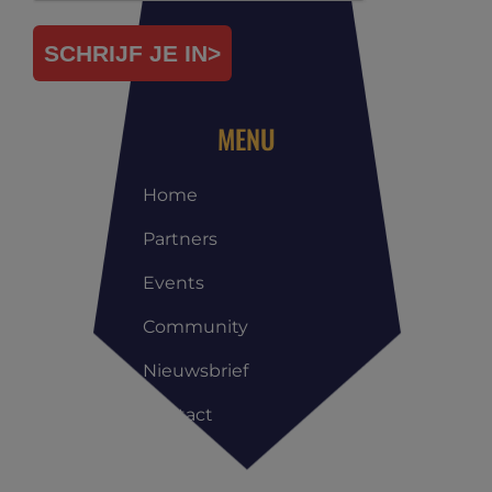
SCHRIJF JE IN>
MENU
Home
Partners
Events
Community
Nieuwsbrief
Contact