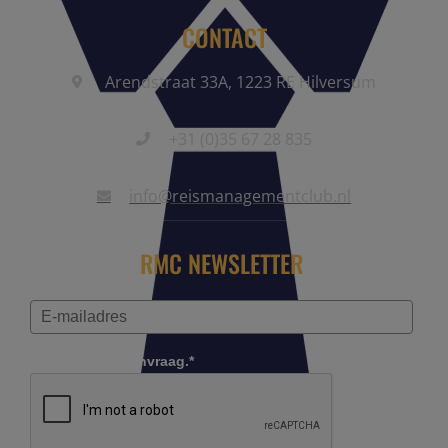
CONTACT
Arendstraat 33A, 1223 RE Hilversum
+31 (0)35 67 28 835
info@reismanagementclub.nl
RMC NEWSLETTER
Controleer je aanvraag.*